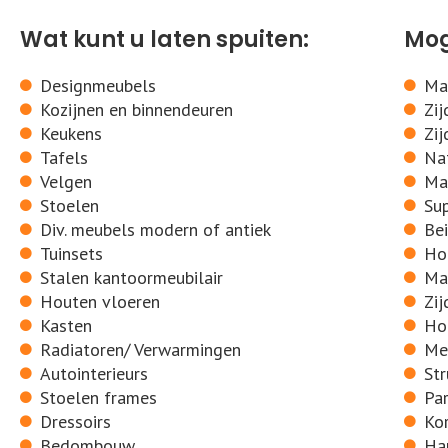
Wat kunt u laten spuiten:
Mog
Designmeubels
Ma
Kozijnen en binnendeuren
Zij
Keukens
Zij
Tafels
Nat
Velgen
Ma
Stoelen
Su
Div. meubels modern of antiek
Be
Tuinsets
Ho
Stalen kantoormeubilair
Ma
Houten vloeren
Zij
Kasten
Ho
Radiatoren/ Verwarmingen
Met
Autointerieurs
Str
Stoelen frames
Pa
Dressoirs
Kor
Bedombouw
Ha