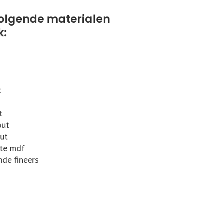
olgende materialen
k:
x
t
out
ut
te mdf
nde fineers