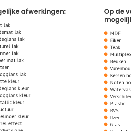
elijke afwerkingen:
Op de v
mogelij
t lak
demat lak
MDF
deglans lak
Eiken
urel lak
Teak
rmer lak
Multiple
per mat lak
Beuken
itsen
Vurenhou
ogglans lak
Kersen h
tte kleur
Noten ho
deglans kleur
Watervas
ogglans kleur
Verschile
allic kleur
Plastic
uctuur
RVS
relmoer kleur
IJzer
rel effect
Glas
rdwax olie